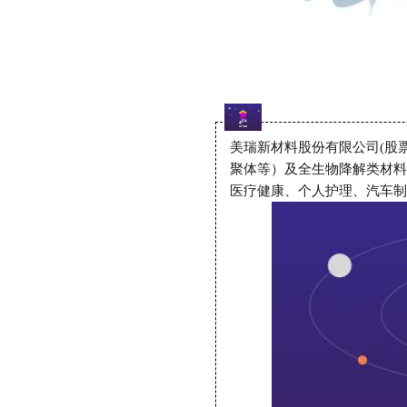
美瑞新材料股份有限公司(股票代码
聚体等）及全生物降解类材料
医疗健康、个人护理、汽车制