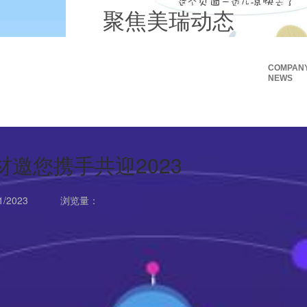
聚焦美瑞动态
COMPAN
NEWS
材邀您携手共迎2023
/2023
浏览量：