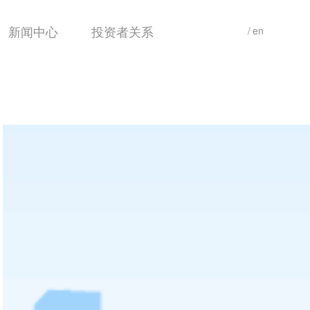
新闻中心
投资者关系
/
en