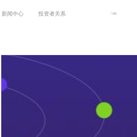
新闻中心
投资者关系
/
en