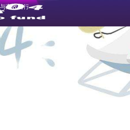
新与高效同行