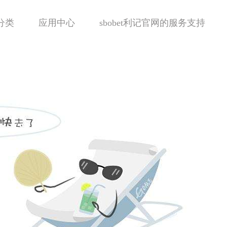
分类
应用中心
sbobet利记官网的服务支持