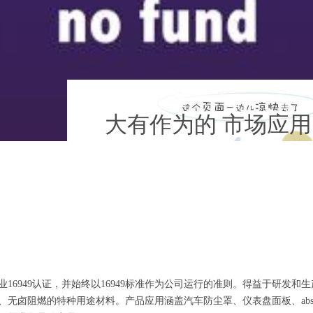
大有作为的 市场应用
49认证，并始终以16949标准作为公司运行的准则。得益于研发和生产团队
、无卤阻燃的特种用途材料。产品应用涵盖汽车防尘罩、仪表盘面板、ab