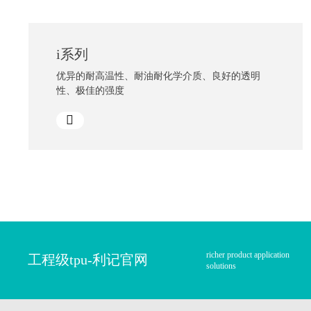
i系列
优异的耐高温性、耐油耐化学介质、良好的透明
性、极佳的强度
richer product application
工程级tpu-利记官网
solutions