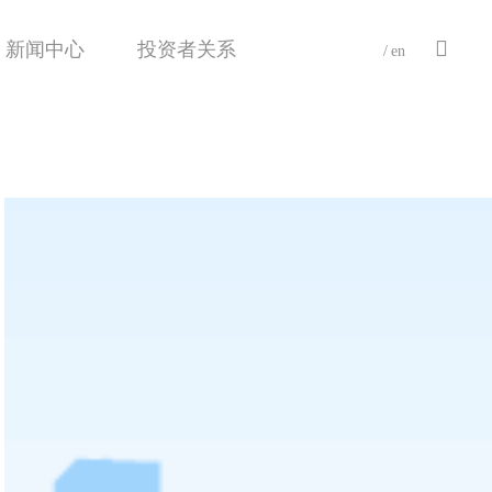
新闻中心
投资者关系
/
en