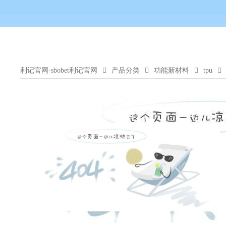
利记官网-sbobet利记官网
产品分类
功能新材料
tpu