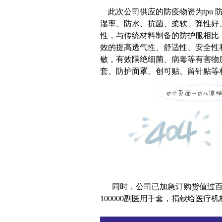
此次公司供应的防疫物资为tpu 
湿率、防水、抗菌、柔软、弹性好
性，与传统材料制备的防护服相比
效的提高透气性、舒适性、安全性
敏，有效隔绝细菌、病毒等有害物
套、防护面罩、创可贴、留针贴等
同时，公司已加急订购货值过百万
100000副医用手套，捐献给医疗