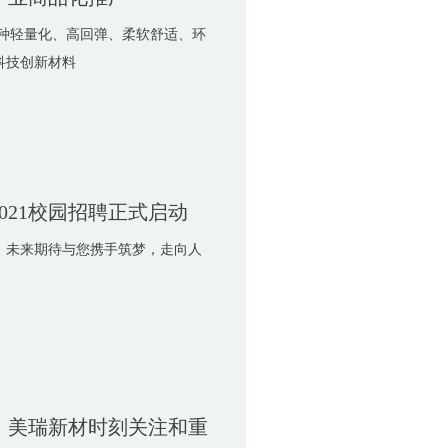
一种轻量化、高回弹、柔软舒适、环
科技创新材料
021校园招聘正式启动
，未来期待与您携手筑梦，走向人
｜美瑞新材时刻关注和重