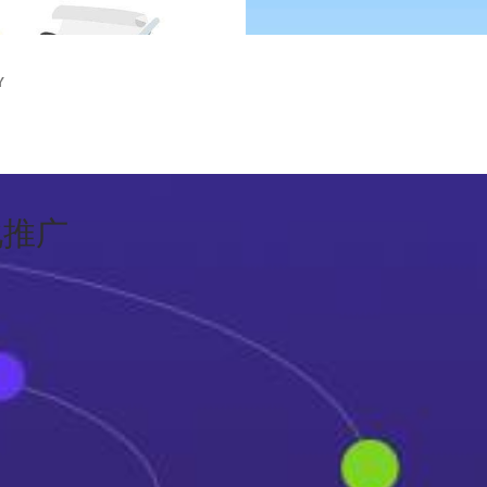
Y
化推广