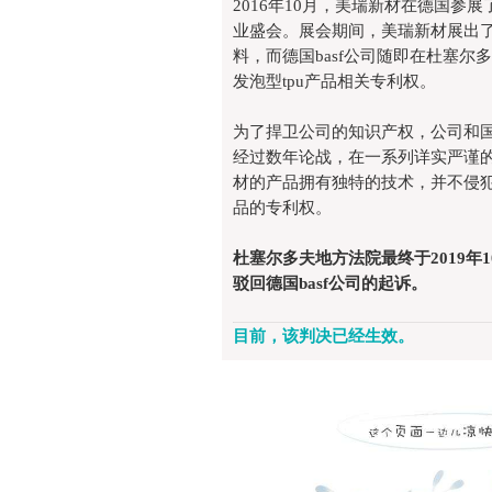
2016年10月，美瑞新材在德国参
业盛会。展会期间，美瑞新材展出了各
料，而德国basf公司随即在杜塞
发泡型tpu产品相关专利权。
为了捍卫公司的知识产权，公司和
经过数年论战，在一系列详实严谨
材的产品拥有独特的技术，并不侵犯德
品的专利权。
杜塞尔多夫地方法院最终于2019年
驳回德国basf公司的起诉。
目前，该判决已经生效。