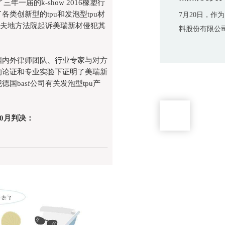
展了三年一届的
k-show 2016
橡塑行
类创新型的tpu和发泡型tpu材
7月20日，作
尔多夫地方法院起诉美瑞新材侵犯其
料股份有限公
易。
国内外律师团队、行业专家与对方
的论证和专业实验下证明了美瑞新
国basf公司有关发泡型tpu产
10月判决：