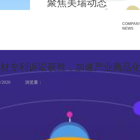
聚焦美瑞动态
COMPAN
NEWS
瑞新材专利诉讼获胜，加速产业商品
2020
浏览量：