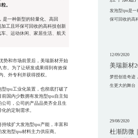
珠粒。
发泡型tpu是
性，是一种新型的轻量化、高回
保可回收的高
易加工且环保可回收的高科技创新
汽车
、
运动
休闲
、
家居生活
、
航天
12/09/2020
能优势和市场前景后，美瑞新材开始
美瑞新材2
入市。
为了让
研发成果
得到
有
效
保
国内、外专利并
获得授权。
梦想创造奇迹
生更大的舞台
型tpu工业化装置，也彻底打破了
前国内少数拥有发泡型tpu自主知
的公司，公司的产品品类齐全且生
异化的定制需求。
29/08/2020
持续扩大发泡型tpu产能，丰富和
杜渐防微
发泡型tpu材料主力供应商。