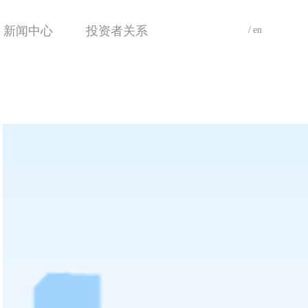
新闻中心
投资者关系
/
en