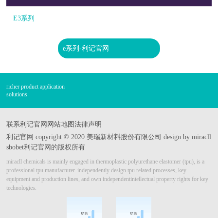
E3系列
e系列-利记官网
richer product application
solutions
联系利记官网
网站地图
法律声明
利记官网 copyright © 2020 美瑞新材料股份有限公司 design by miracll
sbobet利记官网的版权所有
miracll chemicals is mainly engaged in thermoplastic polyurethane elastomer (tpu), is a
professional tpu manufacturer.
independently design tpu related processes, key
equipment and production lines, and own independent
intellectual property rights for key
technologies.