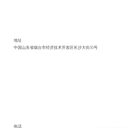
地址
中国山东省烟台市经济技术开发区长沙大街35号
电话